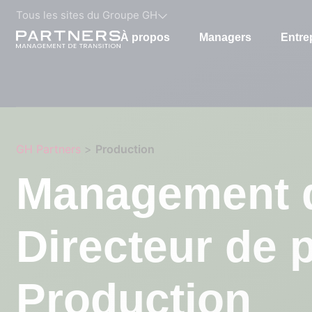
Tous les sites du Groupe GH
À propos
Managers
Entre
GH Partners
>
Production
Management de
Directeur de 
Production