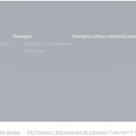
Managers
Entreprises
Nous rejoindre
Conta
nous ?
Managers de transitions
Domaines
ns légales
GH Partners | Management de transition
–
Copyright © 