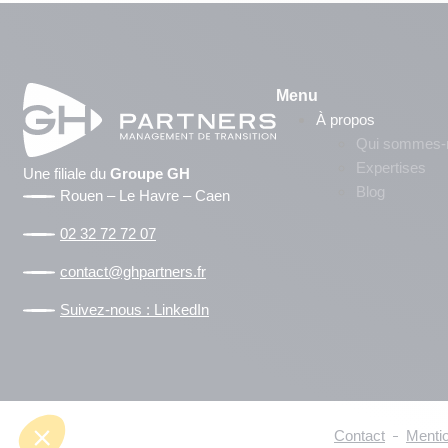
Menu
À propos
Qui sommes-
Expertises
Une filiale du
Groupe GH
Blog
Rouen – Le Havre – Caen
02 32 72 72 07
contact@ghpartners.fr
Suivez-nous : LinkedIn
Contact
Mentio