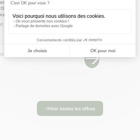
ment de transition : Directeur de
tion
ion
t (+ de 8 ans)
CDI
is
Voir toutes les offres