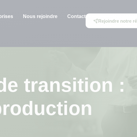
prises
Nous rejoindre
Contact
Rejoindre notre r
 transition :
production