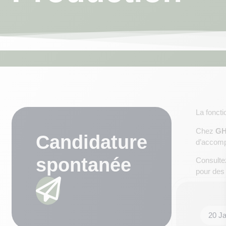
La fonct
Chez
GH
Candidature
d’accompa
spontanée
Consulte
pour des
20 J