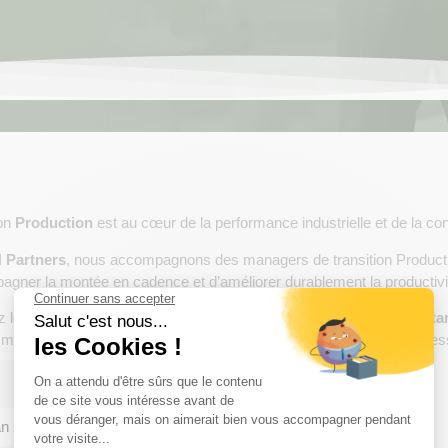
ion
Production
est au cœur de la performance industrielle et de la con
 Partners
, nous accompagnons des managers de transition Production
gner la montée en cadence et d’améliorer durablement la productivité
z les
opportunités en cours
ou déposez votre
candidature sponta
 missions en cohérence avec votre expertise et vos ambitions profes
an 2026