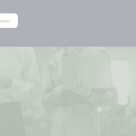
éseau