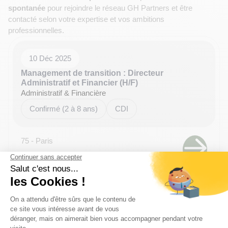
spontanée
pour rejoindre le réseau GH Partners et être
contacté selon votre expertise et vos ambitions
professionnelles.
10 Déc 2025
Management de transition : Directeur
Administratif et Financier (H/F)
Administratif & Financière
Confirmé (2 à 8 ans)
CDI
75 - Paris
Candidature
spontanée